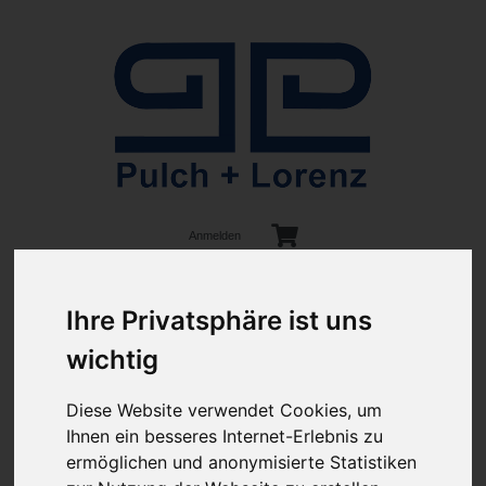
Anmelden
Ihre Privatsphäre ist uns
wichtig
Diese Website verwendet Cookies, um
ab 100€ versandkostenfrei
Sie haben Fragen?
Ihnen ein besseres Internet-Erlebnis zu
07641-9360300
ermöglichen und anonymisierte Statistiken
(innerhalb Deutschlands)