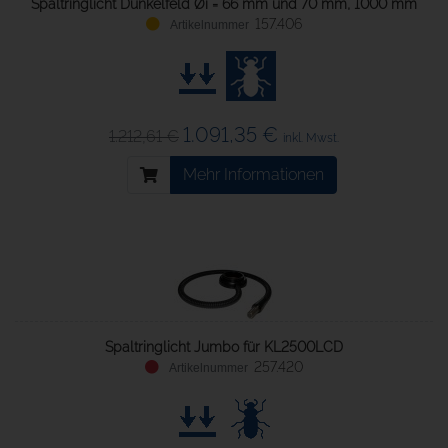
Spaltringlicht Dunkelfeld Øi = 66 mm und 70 mm, 1000 mm
157.406
1.091,35 €
1.212,61 €
inkl. Mwst.
Mehr Informationen
Spaltringlicht Jumbo für KL2500LCD
257.420