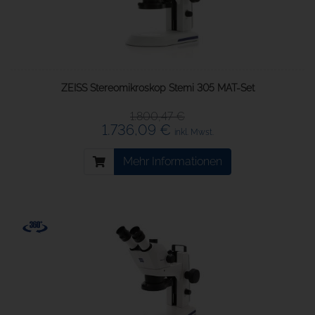
ZEISS Stereomikroskop Stemi 305 MAT-Set
1.800,47 €
1.736,09 €
inkl. Mwst.
Mehr Informationen