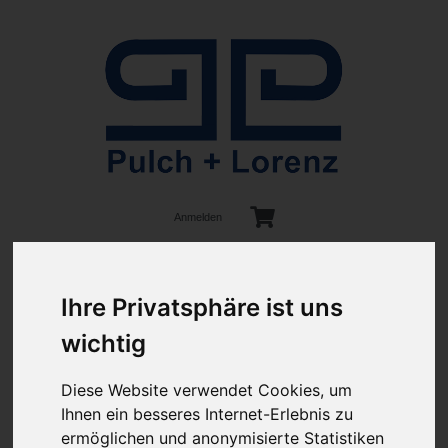
Anmelden
Ihre Privatsphäre ist uns
wichtig
Diese Website verwendet Cookies, um
ab 100€ versandkostenfrei
Sie haben Fragen?
Ihnen ein besseres Internet-Erlebnis zu
07641-9360300
(innerhalb Deutschlands)
ermöglichen und anonymisierte Statistiken