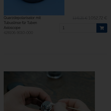
1.052,72 €
Quarzdepolarisator mit
1.141,21 €
Tubuslinse für Tuben
Axioscope
428106-9010-000