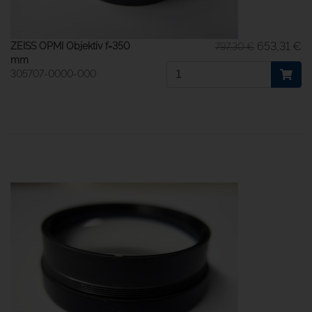
653,31 €
ZEISS OPMI Objektiv f=350
797,30 €
mm
305707-0000-000