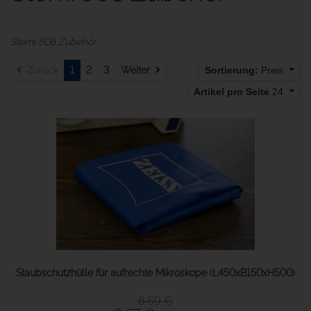
Stemi 508 Zubehör
Weiter
Zurück
1
2
3
Weiter
Sortierung:
Preis
Artikel pro Seite
24
Staubschutzhülle für aufrechte Mikroskope (L450xB150xH500)
8,69 €