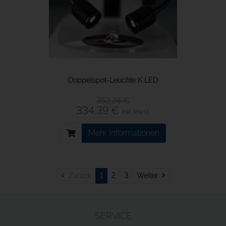
Doppelspot-Leuchte K LED
352,24 €
334,39 €
inkl. Mwst.
Mehr Informationen
Weiter
Zurück
1
2
3
Weiter
SERVICE