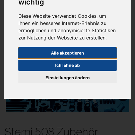
wichtig
Diese Website verwendet Cookies, um
Ihnen ein besseres Internet-Erlebnis zu
Aktuelles
ermöglichen und anonymisierte Statistiken
zur Nutzung der Webseite zu erstellen.
Menü
Alle akzeptieren
Ich lehne ab
Sie sind hier:
Mikroskope
Stereomikroskope
Stemi 508
Stemi 508 Zubehör
Einstellungen ändern
Stemi 508 Zubehör