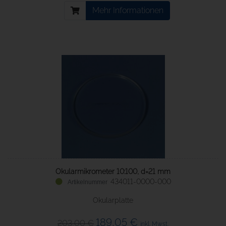
Mehr Informationen
Okularmikrometer 10:100, d=21 mm
434011-0000-000
Okularplatte
189,05 €
203,00 €
inkl. Mwst.