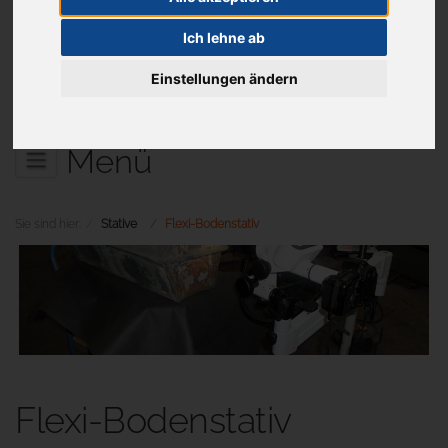
Ich lehne ab
Aktuelles
Einstellungen ändern
Menü
Sie sind hier:
Stative
Flexi-Bodenstativ
Flexi-Bodenstativ