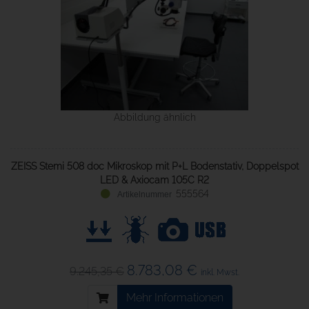
Abbildung ähnlich
ZEISS Stemi 508 doc Mikroskop mit P+L Bodenstativ, Doppelspot
LED & Axiocam 105C R2
555564
8.783,08 €
9.245,35 €
inkl. Mwst.
Mehr Informationen