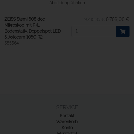
Abbildung ähnlich
8.783,08 €
ZEISS Stemi 508 doc
9.245,35 €
Mikroskop mit P+L
Bodenstativ, Doppelspot LED
& Axiocam 105C R2
555564
SERVICE
Kontakt
Warenkorb
Konto
Merkzettel