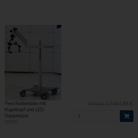
5.841,88 €
Flexi Bodenstativ mit
6.042,82 €
Kugelkopf und LED-
Doppelspot
555717