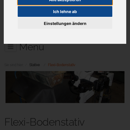
Ich lehne ab
Aktuelles
Einstellungen ändern
Menü
Sie sind hier:
Stative
Flexi-Bodenstativ
Flexi-Bodenstativ