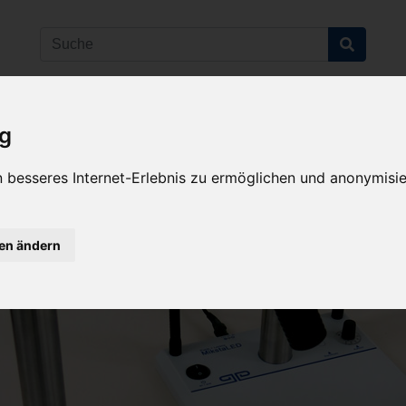
ig
ab 100€
Sie haben Fragen?
versandkostenfrei
Ak
07641-9360300
 besseres Internet-Erlebnis zu ermöglichen und anonymisie
(innerhalb Deutschlands)
pzubehör
Stative
Beleuchtung
Kameras
Lup
gen ändern