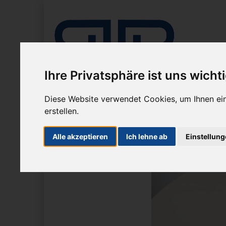
Ihre Privatsphäre ist uns wicht
Diese Website verwendet Cookies, um Ihnen ein
erstellen.
Unternehmen
Mikroskope
Mikrosko
Alle akzeptieren
Ich lehne ab
Einstellun
Sie sind hier:
Stative
MikstaLED Tischstativ