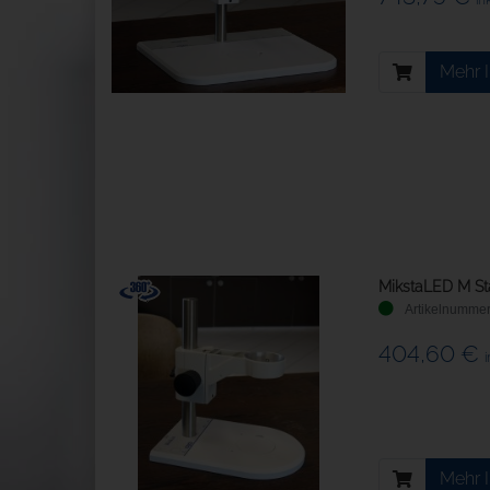
Mehr 
MikstaLED M St
404,60 €
i
Mehr 