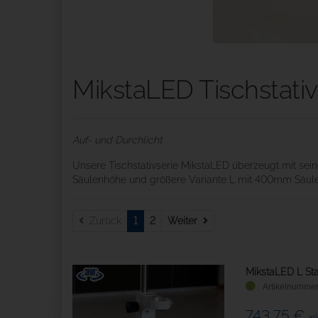
MikstaLED Tischstativ
Auf- und Durchlicht
Unsere Tischstativserie MikstaLED überzeugt mit se
Säulenhöhe und größere Variante L mit 400mm Säulenh
Weiter
Zurück
1
2
Weiter
MikstaLED L St
743,75 €
in