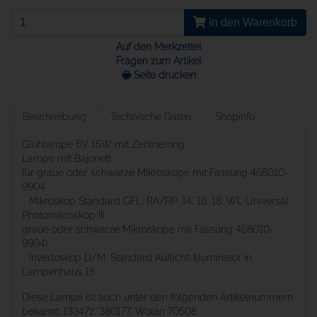
In den Warenkorb
Auf den Merkzettel
Fragen zum Artikel
🖶 Seite drucken
Beschreibung
Technische Daten
Shopinfo
Glühlampe 6V 15W mit Zentrierring
Lampe mit Bajonett
für graue oder schwarze Mikroskope mit Fassung 468010-
9904
- Mikroskop Standard GFL, RA/RP, 14, 16, 18, WL Universal,
Photomikroskop III
graue oder schwarze Mikroskope mit Fassung 468010-
9904)
- Invertoskop D/M, Standard Auflicht-Illuminator in
Lampenhaus 15
Diese Lampe ist auch unter den folgenden Artikelnummern
bekannt: 13347z, 380177, Wotan 70508