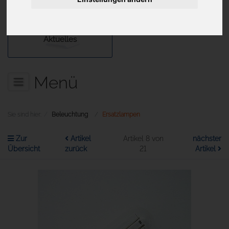
Aktuelles
Menü
Sie sind hier:
Beleuchtung
Ersatzlampen
Zur
Artikel
Artikel 8 von
nächster
Übersicht
zurück
21
Artikel