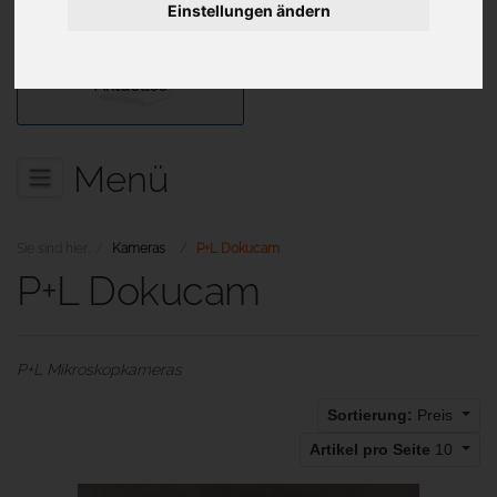
Einstellungen ändern
Aktuelles
Menü
Sie sind hier:
Kameras
P+L Dokucam
P+L Dokucam
P+L Mikroskopkameras
Sortierung:
Preis
Artikel pro Seite
10