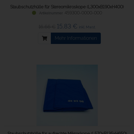
Staubschutzhülle für Stereomikroskope (L300xB190xH400)
459300-0000-000
15,83 €
16,66 €
inkl. Mwst.
Mehr Informationen
Staubschutzhülle für aufrechte Mikroskope (L570xB135xH650)