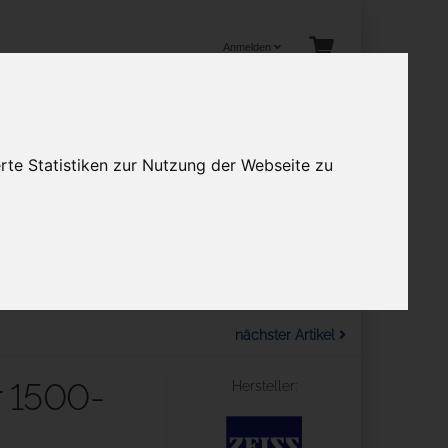
Anmelden
rte Statistiken zur Nutzung der Webseite zu
tuelles
en
Mehr
nächster Artikel
r 1500-
Hersteller: