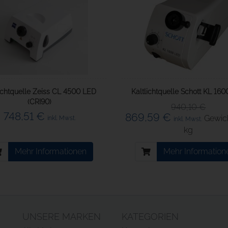
lichtquelle Zeiss CL 4500 LED
Kaltlichtquelle Schott KL 16
(CRI90)
940,10 €
748,51 €
869,59 €
Gewic
inkl. Mwst.
inkl. Mwst.
kg
Mehr Informationen
Mehr Information
UNSERE MARKEN
KATEGORIEN