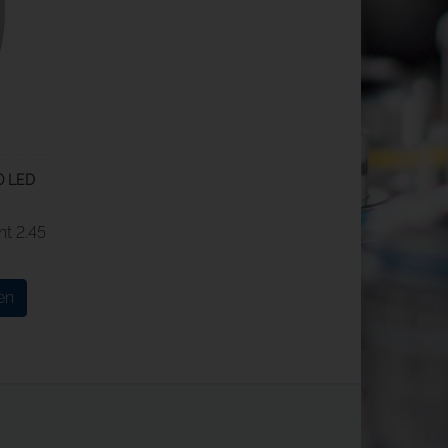
00 LED
ht
2.45
en