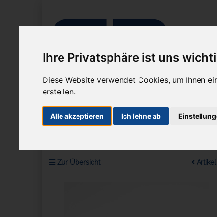
Ihre Privatsphäre ist uns wicht
Diese Website verwendet Cookies, um Ihnen ein
erstellen.
Alle akzeptieren
Ich lehne ab
Einstellun
Unternehmen
Mikroskope
Mikrosko
Sie sind hier:
Beleuchtung
Lichtleiter
Zur Übersicht
Artikel