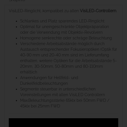
VisiLED-Ringlicht, kompatibel zu allen
VisiLED-Controllern
.
Schlankes und Platz sparendes LED-Ringlicht
Optimal für uneingeschränkte Objektpräparation
oder die Verwendung mit Objektiv-Revolvern
Homogene senkrechte oder schräge Beleuchtung
Verschiedene Arbeitsabstände möglich durch
Austausch entsprechender Fokusieroptiken (Optik für
40-90 mm und 20-40 mm sind im Lieferumfang
enthalten, weitere Optiken für die Arbeitsabstände 5-
20mm, 30-50mm, 50-80mm und 80-110mm
erhältlich
Anwendungen für Hellfeld- und
Dunkelfeldbeleuchtungen
Segmente steuerbar in unterschiedlichen
Voreinstellungen mit allen VisiLED Controllern
Max.Beleuchtungsstärke 65klx bei 50mm FWD /
45klx bei 25mm FWD