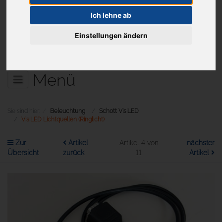
Ich lehne ab
Einstellungen ändern
Aktuelles
Menü
Sie sind hier:
Beleuchtung
Schott VisiLED
VisiLED Lichtquellen (Ringlicht)
Zur
Artikel
Artikel 4 von
nächster
Übersicht
zurück
11
Artikel