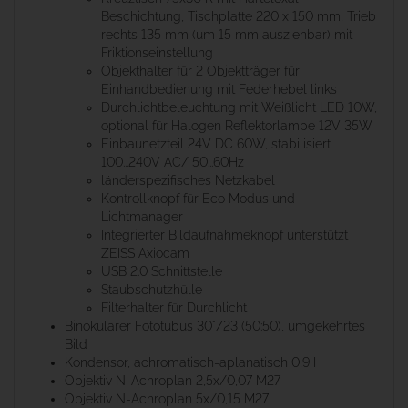
Beschichtung, Tischplatte 220 x 150 mm, Trieb
rechts 135 mm (um 15 mm ausziehbar) mit
Friktionseinstellung
Objekthalter für 2 Objektträger für
Einhandbedienung mit Federhebel links
Durchlichtbeleuchtung mit Weißlicht LED 10W,
optional für Halogen Reflektorlampe 12V 35W
Einbaunetzteil 24V DC 60W, stabilisiert
100...240V AC/ 50...60Hz
länderspezifisches Netzkabel
Kontrollknopf für Eco Modus und
Lichtmanager
Integrierter Bildaufnahmeknopf unterstützt
ZEISS Axiocam
USB 2.0 Schnittstelle
Staubschutzhülle
Filterhalter für Durchlicht
Binokularer Fototubus 30°/23 (50:50), umgekehrtes
Bild
Kondensor, achromatisch-aplanatisch 0,9 H
Objektiv N-Achroplan 2,5x/0,07 M27
Objektiv N-Achroplan 5x/0,15 M27