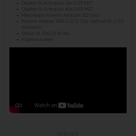
Objektiv N-Achroplan 10x/0,25 M27
Objektiv N-Achroplan 40x/0,65 M27
Mikroskopie-Kamera Axiocam 212 color
Kamera-Adapter 60N-C 2/3" 0,5x (optimal für 1/2,5"-
Sensoren)
Okular PL 10x/23 Br. foc.
Augenmuscheln
SERVICE