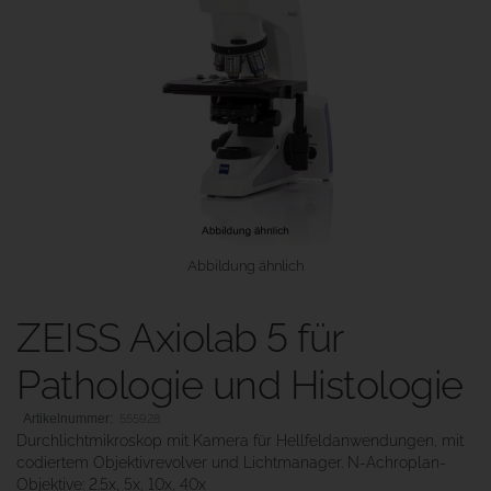
Abbildung ähnlich
ZEISS Axiolab 5 für
Pathologie und Histologie
555928
Durchlichtmikroskop mit Kamera für Hellfeldanwendungen, mit
codiertem Objektivrevolver und Lichtmanager. N-Achroplan-
Objektive: 2.5x, 5x, 10x, 40x