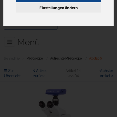
Einstellungen ändern
Aktuelles
Menü
Sie sind hier:
Mikroskope
Aufrechte Mikroskope
Axiolab 5
Zur
Artikel
Artikel 14
nächster
Übersicht
zurück
von 34
Artikel