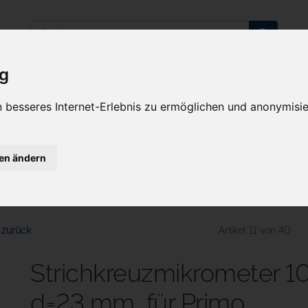
ig
 besseres Internet-Erlebnis zu ermöglichen und anonymisie
ab 100€
Sie haben Fragen?
versandkostenfrei
Ak
07641-9360300
(innerhalb Deutschlands)
gen ändern
pzubehör
Stative
Beleuchtung
Kameras
Lup
Vert
Primo Vert Zubehör
 zurück
Artikel 11 von 40
Strichkreuzmikrometer 10
d=23 mm, für Primo