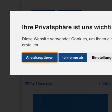
Ihre Privatsphäre ist uns wicht
Diese Website verwendet Cookies, um Ihnen ein
erstellen.
Alle akzeptieren
Ich lehne ab
Einstellun
Unternehmen
Mikroskope
Mikrosko
Sie sind hier:
Mikroskope
Inverse Mikroskope
Primo 
Zur Übersicht
Artikel