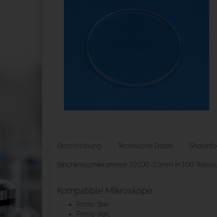
Beschreibung
Technische Daten
Shopinfo
Strichkreuzmikrometer 10:100 (10mm in 100 Teilen)
Kompatible Mikroskope:
Primo Star
Primo Vert