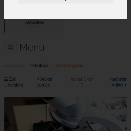
Aktuelles
Menü
Sie sind hier:
Mikroskope
Sonderangebote
Zur
Artikel
Artikel 5 von
nächster
Übersicht
zurück
6
Artikel