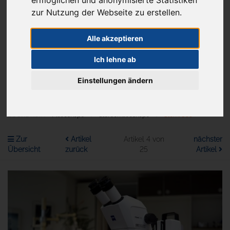
zur Nutzung der Webseite zu erstellen.
Alle akzeptieren
Aktuelles
Ich lehne ab
Menü
Einstellungen ändern
Sie sind hier:
Mikroskope
Stereomikroskope
Stemi 305
Zur
Artikel
Artikel 4 von
nächster
Übersicht
zurück
25
Artikel