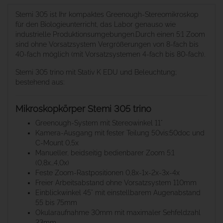
Stemi 305 ist Ihr kompaktes Greenough-Stereomikroskop
für den Biologieunterricht, das Labor genauso wie
industrielle Produktionsumgebungen.Durch einen 5:1 Zoom
sind ohne Vorsatzsystem Vergrößerungen von 8-fach bis
40-fach möglich (mit Vorsatzsystemen 4-fach bis 80-fach).
Stemi 305 trino mit Stativ K EDU und Beleuchtung;
bestehend aus:
Mikroskopkörper Stemi 305 trino
Greenough-System mit Stereowinkel 11°
Kamera-Ausgang mit fester Teilung 50vis:50doc und
C-Mount 0,5x
Manueller, beidseitig bedienbarer Zoom 5:1
(0,8x...4,0x)
Feste Zoom-Rastpositionen 0,8x-1x-2x-3x-4x
Freier Arbeitsabstand ohne Vorsatzsystem 110mm
Einblickwinkel 45° mit einstellbarem Augenabstand
55 bis 75mm
Okularaufnahme 30mm mit maximaler Sehfeldzahl
23mm