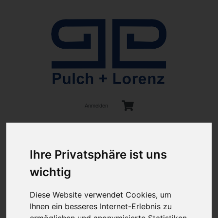
Anmelden
Ihre Privatsphäre ist uns
wichtig
ab 100€ versandkostenfrei
Sie haben Fragen?
Diese Website verwendet Cookies, um
07641-9360300
Ihnen ein besseres Internet-Erlebnis zu
(innerhalb Deutschlands)
ermöglichen und anonymisierte Statistiken