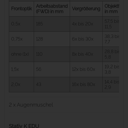
Arbeitsabstand
Objektfeld
Frontoptik
Vergrößerung
(FWD) in mm
in mm
57,5 bis
0,5x
185
4x bis 20x
11,5
38,3 bis
0,75x
128
6x bis 30x
7,7
28,8 bis
ohne (1x)
110
8x bis 40x
5,8
19,2 bis
1,5x
56
12x bis 60x
3,8
14,4 bis
2,0x
43
16x bis 80x
2,9
2 x Augenmuschel
Stativ K EDU