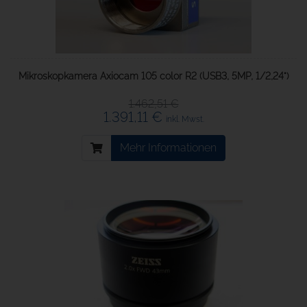
Mikroskopkamera Axiocam 105 color R2 (USB3, 5MP, 1/2,24")
1.462,51 €
1.391,11 €
inkl. Mwst.
Mehr Informationen