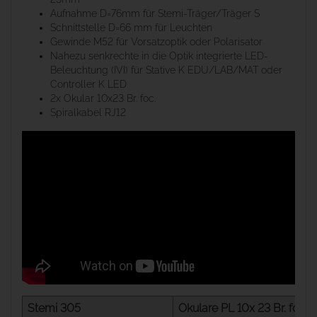
Aufnahme D=76mm für Stemi-Träger/Träger S
Schnittstelle D=66 mm für Leuchten
Gewinde M52 für Vorsatzoptik oder Polarisator
Nahezu senkrechte in die Optik integrierte LED-
Beleuchtung (IVI) für Stative K EDU/LAB/MAT oder
Controller K LED
2x Okular 10x23 Br. foc.
Spiralkabel RJ12
Stemi 305
Okulare PL 10x 23 Br. foc.