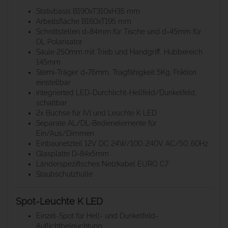
Stativbasis B190xT310xH35 mm
Arbeitsfläche B160xT195 mm
Schnittstellen d=84mm für Tische und d=45mm für
DL Polarisator
Säule 250mm mit Trieb und Handgriff, Hubbereich
145mm
Stemi-Träger d=76mm, Tragfähigkeit 5Kg, Friktion
einstellbar
integrierted LED-Durchlicht-Hellfeld/Dunkelfeld,
schaltbar
2x Buchse für IVI und Leuchte K LED
Separate AL/DL-Bedienelemente für
Ein/Aus/Dimmen
Einbaunetzteil 12V DC 24W/100...240V AC/50...60Hz
Glasplatte D=84x5mm
Länderspezifisches Netzkabel EURO C7
Staubschutzhülle
Spot-Leuchte K LED
Einzel-Spot für Hell- und Dunkelfeld-
Auflichtbeleuchtung