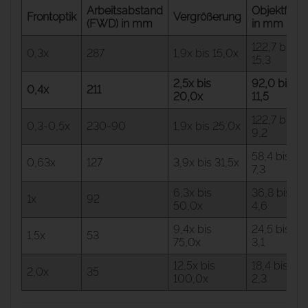
Arbeitsabstand
Objektfeld
Frontoptik
Vergrößerung
(FWD) in mm
in mm
122,7 bis
0,3x
287
1,9x bis 15,0x
15,3
2,5x bis
92,0 bis
0,4x
211
20,0x
11,5
122,7 bis
0,3-0,5x
230-90
1,9x bis 25,0x
9,2
58,4 bis
0,63x
127
3,9x bis 31,5x
7,3
6,3x bis
36,8 bis
1x
92
50,0x
4,6
9,4x bis
24,5 bis
1,5x
53
75,0x
3,1
12,5x bis
18,4 bis
2,0x
35
100,0x
2,3