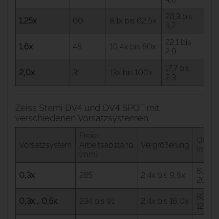
28,3 bis
13
1,25x
60
8,1x bis 62,5x
3,7
10
22,1 bis
1,6x
48
10,4x bis 80x
16
2,9
17,7 bis
20
2,0x
31
13x bis 100x
2,3
16
Zeiss Stemi DV4 und DV4 SPOT mit
verschiedenen Vorsatzsystemen:
Freier
Objekt
Vorsatzsystem
Arbeitsabstand
Vergrößerung
(mm)
(mm)
83,3 b
0,3x
285
2,4x bis 9,6x
20,8
83,3 b
0,3x .. 0,5x
234 bis 91
2,4x bis 16,0x
12,5