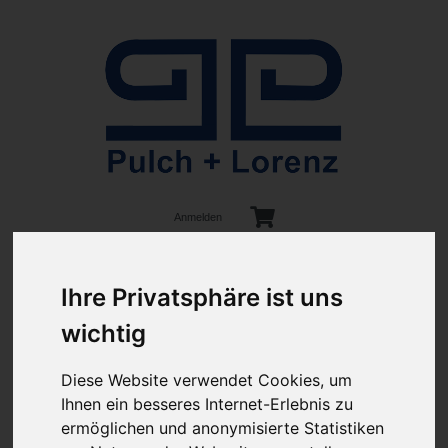
Anmelden
Ihre Privatsphäre ist uns
wichtig
Diese Website verwendet Cookies, um
ab 100€ versandkostenfrei
Sie haben Fragen?
Ihnen ein besseres Internet-Erlebnis zu
07641-9360300
(innerhalb Deutschlands)
ermöglichen und anonymisierte Statistiken