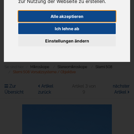
zur Nutzung der Webseite zu erstellen.
Alle akzeptieren
Aktuelles
Ich lehne ab
Einstellungen ändern
Menü
Sie sind hier:
Mikroskope
Stereomikroskope
Stemi 508
Stemi 508 Vorsatzsysteme / Objektive
Zur
Artikel
Artikel 3 von
nächster
Übersicht
zurück
9
Artikel