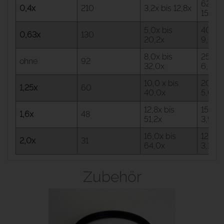
62,5 b
0,4x
210
3,2x bis 12,8x
15,6
5,0x bis
40,0 b
0,63x
130
20,2x
9,9
8,0x bis
25,0 b
ohne
92
32,0x
6,3
10,0 x bis
20,0 b
1,25x
60
40,0x
5,0
12,8x bis
15,6 b
1,6x
48
51,2x
3,9
16,0x bis
12,5 b
2,0x
31
64,0x
3,1
Zubehör