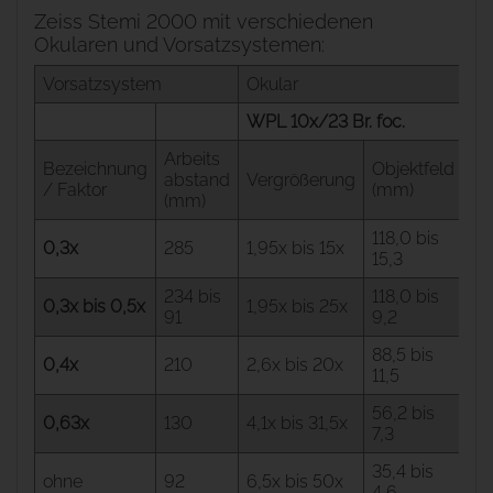
Zeiss Stemi 2000 mit verschiedenen
Okularen und Vorsatzsystemen:
Vorsatzsystem
Okular
WPL 10x/23 Br. foc.
WP
Arbeits
Bezeichnung
Objektfeld
abstand
Vergrößerung
Ve
/ Faktor
(mm)
(mm)
118,0 bis
0,3x
285
1,95x bis 15x
3,
15,3
234 bis
118,0 bis
0,3x bis 0,5x
1,95x bis 25x
3,
91
9,2
88,5 bis
0,4x
210
2,6x bis 20x
4,
11,5
56,2 bis
6,
0,63x
130
4,1x bis 31,5x
7,3
50
35,4 bis
ohne
92
6,5x bis 50x
10
4,6