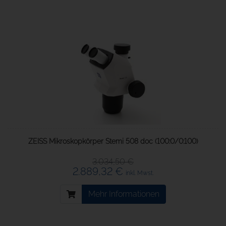
ZEISS Mikroskopkörper Stemi 508 doc (100:0/0:100)
3.034,50 €
2.889,32 €
inkl. Mwst.
Mehr Informationen