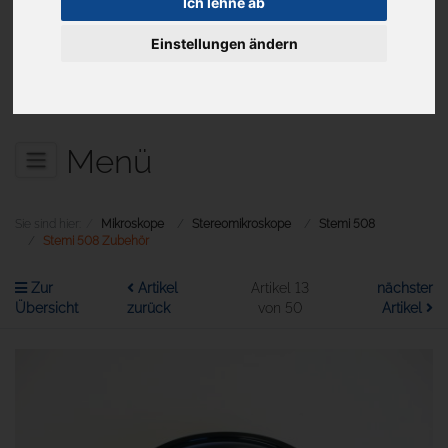
Ich lehne ab
Einstellungen ändern
Aktuelles
Menü
Sie sind hier:
Mikroskope
Stereomikroskope
Stemi 508
Stemi 508 Zubehör
Zur
Artikel
Artikel 13
nächster
Übersicht
zurück
von 50
Artikel