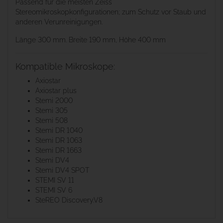
Passend für die meisten Zeiss
Stereomikroskopkonfigurationen; zum Schutz vor Staub und
anderen Verunreinigungen.
Länge 300 mm. Breite 190 mm, Höhe 400 mm
Kompatible Mikroskope:
Axiostar
Axiostar plus
Stemi 2000
Stemi 305
Stemi 508
Stemi DR 1040
Stemi DR 1063
Stemi DR 1663
Stemi DV4
Stemi DV4 SPOT
STEMI SV 11
STEMI SV 6
SteREO Discovery.V8