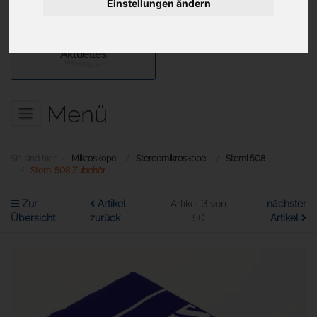
Einstellungen ändern
Aktuelles
Menü
Sie sind hier:
Mikroskope
Stereomikroskope
Stemi 508
Stemi 508 Zubehör
Zur
Artikel
Artikel 3 von
nächster
Übersicht
zurück
50
Artikel