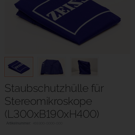
Staubschutzhülle für
Stereomikroskope
(L300xB190xH400)
459300-0000-000