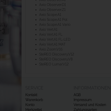
Axio Observer.D1
Axio Observer.Z1
Axio Scope.A1
Axio Scope.A1 Pol
Axio Scope.A1 Vario
Axio Vert.A1
Axio Vert.A1 FL
Axio Vert.A1 FL-LED
Axio Vert.A1 MAT
Axio Zoom.V16
SteREO Discovery.V12
SteREO Discovery.V8
SteREO Lumar.V12
SERVICE
INFORMATIONEN
Kontakt
AGB
Warenkorb
Impressum
Konto
Versand und Kosten
Merkzettel
Zahlungsarten