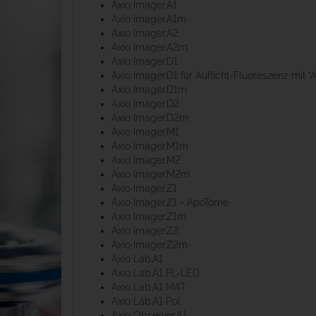
Axio Imager.A1
Axio Imager.A1m
Axio Imager.A2
Axio Imager.A2m
Axio Imager.D1
Axio Imager.D1 für Auflicht-Fluoreszenz mit 
Axio Imager.D1m
Axio Imager.D2
Axio Imager.D2m
Axio Imager.M1
Axio Imager.M1m
Axio Imager.M2
Axio Imager.M2m
Axio Imager.Z1
Axio Imager.Z1 + ApoTome
Axio Imager.Z1m
Axio Imager.Z2
Axio Imager.Z2m
Axio Lab.A1
Axio Lab.A1 FL-LED
Axio Lab.A1 MAT
Axio Lab.A1 Pol
Axio Observer.A1