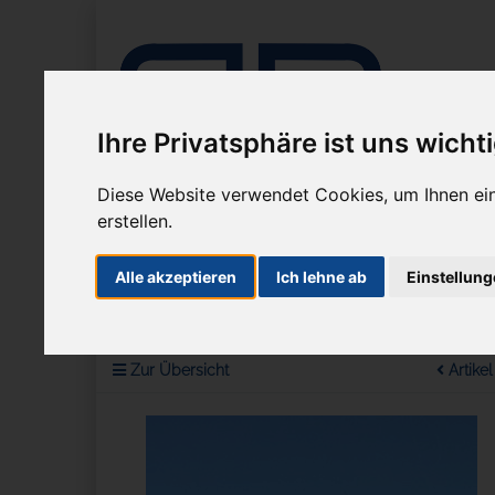
Ihre Privatsphäre ist uns wicht
Diese Website verwendet Cookies, um Ihnen ein
erstellen.
Unternehmen
Mikroskope
Mikrosko
Alle akzeptieren
Ich lehne ab
Einstellun
Sie sind hier:
Mikroskope
Stereomikroskope
SteREO
Zur Übersicht
Artikel