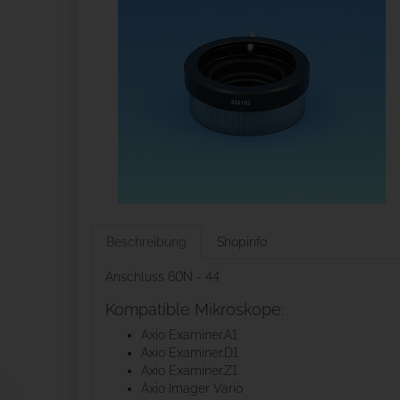
Beschreibung
Shopinfo
Anschluss 60N - 44
Kompatible Mikroskope:
Axio Examiner.A1
Axio Examiner.D1
Axio Examiner.Z1
Axio Imager Vario