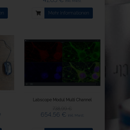
inkl. Mwst.
en
Mehr Informationen
Labscope Modul Multi Channel
738,99 €
e
654,56 €
inkl. Mwst.