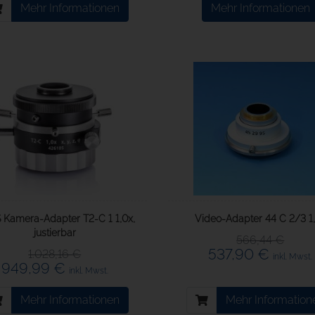
Mehr Informationen
Mehr Informationen
 Kamera-Adapter T2-C 1 1,0x,
Video-Adapter 44 C 2/3 1
justierbar
566,44 €
537,90 €
1.028,16 €
inkl. Mwst.
949,99 €
inkl. Mwst.
Mehr Informationen
Mehr Information