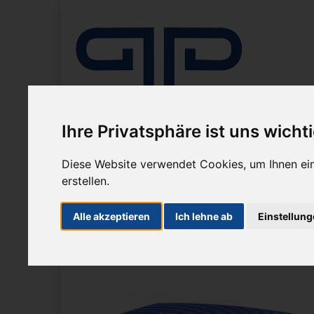
Ihre Privatsphäre ist uns wicht
Diese Website verwendet Cookies, um Ihnen ein
Unternehmen
Mikroskope
Mikrosko
erstellen.
Sie sind hier:
Kameras
alle Mikroskopkameras
Alle akzeptieren
Ich lehne ab
Einstellun
Zur Übersicht
Artikel