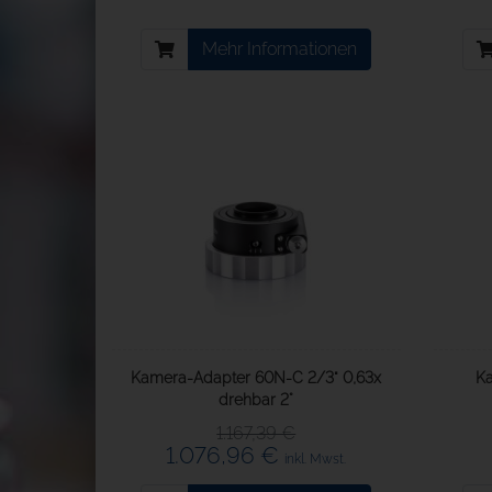
Mehr Informationen
Kamera-Adapter 60N-C 2/3" 0,63x
Ka
drehbar 2°
1.167,39 €
1.076,96 €
inkl. Mwst.