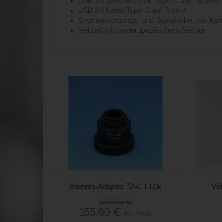
USB 3.0 Speicher-Stick, Type-C und Type-A
USB 3.0 Kabel Type-C auf Type-A
Stromversorgungs- und Signalkabel von Kame
Netzteil mit länderspezifischem Stecker
Kamera-Adapter T2-C 1 1,0x
Vid
163,03 €
155,89 €
inkl. Mwst.