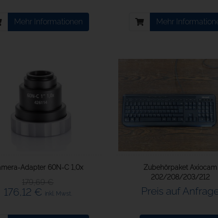
Mehr Informationen
Mehr Information
mera-Adapter 60N-C 1,0x
Zubehörpaket Axiocam
202/208/203/212
179,69 €
Preis auf Anfrag
176,12 €
inkl. Mwst.