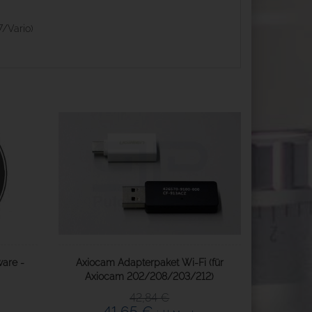
/Vario)
ware -
Axiocam Adapterpaket Wi-Fi (für
Axiocam 202/208/203/212)
42,84 €
41,65 €