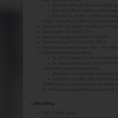
Max. Filegröße pro Bild:
12 bit .tiff: 4 MB (ein Kanal, unabghäng
8 bit .tiff: 2 MB (ein Kanal, unabghängi
8 bit .jpg: ca. 0.1 MB - 1.3 MB (abhängi
Größe / Gewicht: ca. 135mm x 97mm x 54m
Gehäuse: Blau eloxiertes Aluminium mit Kühl
Zulassungen: CE, RoHS, CSA
Stromversorgung: via Micro-D interface
Stromverbrauch: 9 W (24 V DC, 0.75 A)
Umgebungs- bedingungen: +10° ... +40° Celsius,
Unterstützte Betriebssysteme:
für ZEN: Windows 10 x64 Prof./Ultima
für Labscope: Windows 7/10 x64 Prof.
Unterstützte Anwendungssoftware:
ZEN blue v3.0 und höher (beinhaltet 
Labscope v2.9 (Win) v2.8.3 (iOS) und h
TWAIN Plugin: Zusatzprogramm zur Steueru
Die Kamera ist netzwerkfähig und kann mit
Lieferumfang:
USB 3.0 HUB Type-C,