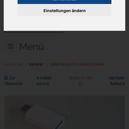
Einstellungen ändern
Aktuelles
Menü
Sie sind hier:
Kameras
Bildschirme, PCs, Kamerazubehör
Zur
Artikel
Artikel 5 von
nächster
Übersicht
zurück
13
Artikel