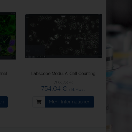
nnel
Labscope Modul AI Cell Counting
793,73 €
754,04 €
inkl. Mwst.
en
Mehr Informationen