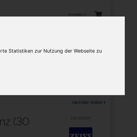
Anmelden
rte Statistiken zur Nutzung der Webseite zu
tuelles
en
Mehr
nächster Artikel
nz (30
Hersteller: