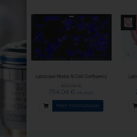
Labscope Modul AI Cell Confluency
Lab
852,04 €
754,04 €
inkl. Mwst.
Mehr Informationen