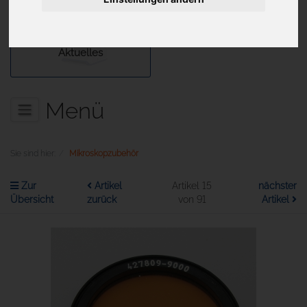
Aktuelles
Menü
Sie sind hier:
Mikroskopzubehör
Zur
Artikel
Artikel 15
nächster
Übersicht
zurück
von 91
Artikel