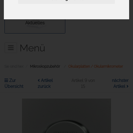
Aktuelles
Menü
Sie sind hier:
Mikroskopzubehör
Okularplatten / Okularmikrometer
Zur
Artikel
Artikel 9 von
nächster
Übersicht
zurück
15
Artikel