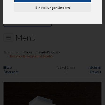
Einstellungen ändern
Aktuelles
Menü
Sie sind hier:
Stative
Flexi-Wandstativ
Flexistativ Einzelteile und Zubehör
Zur
Artikel 1 von
nächster
Übersicht
15
Artikel