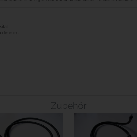
sität
im dimmen
Zubehör