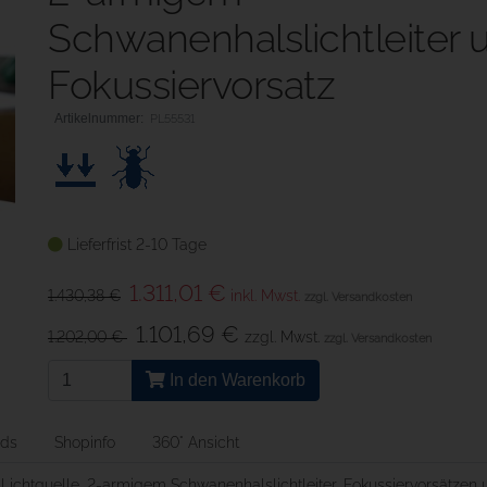
Schwanenhalslichtleiter 
Fokussiervorsatz
PL55531
Lieferfrist 2-10 Tage
1.311,01 €
1.430,38 €
inkl. Mwst.
zzgl. Versandkosten
1.101,69 €
1.202,00 €
zzgl. Mwst.
zzgl. Versandkosten
In den Warenkorb
ds
Shopinfo
360° Ansicht
Lichtquelle, 2-armigem Schwanenhalslichtleiter, Fokussiervorsätzen 