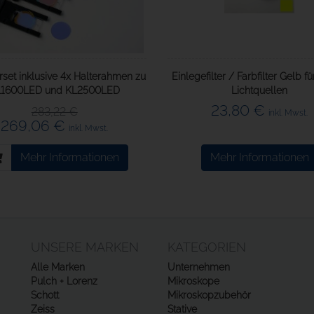
erset inklusive 4x Halterahmen zu
Einlegefilter / Farbfilter Gelb fü
L1600LED und KL2500LED
Lichtquellen
23,80 €
283,22 €
inkl. Mwst.
269,06 €
inkl. Mwst.
Mehr Informationen
Mehr Informationen
UNSERE MARKEN
KATEGORIEN
Alle Marken
Unternehmen
Pulch + Lorenz
Mikroskope
Schott
Mikroskopzubehör
Zeiss
Stative