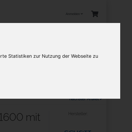
Anmelden
tuelles
rte Statistiken zur Nutzung der Webseite zu
en
Mehr
nächster Artikel
 1600 mit
Hersteller: