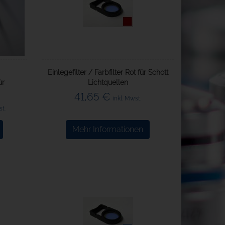
Einlegefilter / Farbfilter Rot für Schott
ür
Lichtquellen
41,65 €
inkl. Mwst.
st.
Mehr Informationen