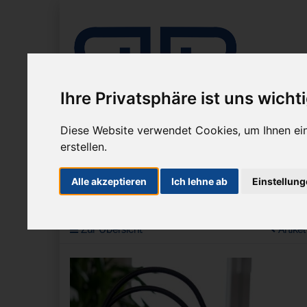
Ihre Privatsphäre ist uns wicht
Diese Website verwendet Cookies, um Ihnen ein
erstellen.
Unternehmen
Mikroskope
Mikrosko
Alle akzeptieren
Ich lehne ab
Einstellun
Sie sind hier:
Beleuchtung
Lichtquellen LED
Zur Übersicht
Artikel