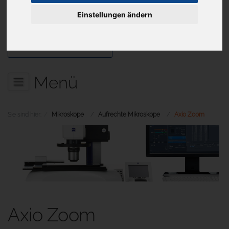
Einstellungen ändern
Aktuelles
Menü
Sie sind hier:
Mikroskope
Aufrechte Mikroskope
Axio Zoom
Axio Zoom