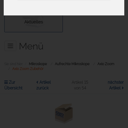
Aktuelles
Menü
Sie sind hier:
Mikroskope
Aufrechte Mikroskope
Axio Zoom
Axio Zoom Zubehör
Zur
Artikel
Artikel 15
nächster
Übersicht
zurück
von 54
Artikel