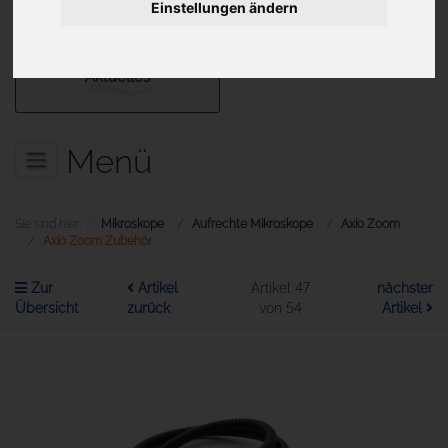
Einstellungen ändern
Aktuelles
Menü
Sie sind hier:
Mikroskope
Aufrechte Mikroskope
Axio Zoom
Axio Zoom Zubehör
Zur
Artikel
Artikel 47
nächster
Übersicht
zurück
von 54
Artikel