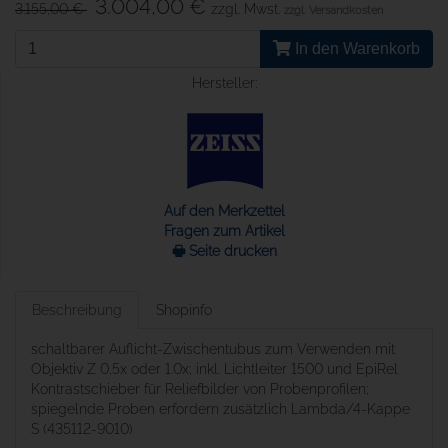
3.004,00 €
3.155,00 €
zzgl. Mwst.
zzgl. Versandkosten
In den Warenkorb
Hersteller:
Auf den Merkzettel
Fragen zum Artikel
🖶 Seite drucken
Beschreibung
Shopinfo
schaltbarer Auflicht-Zwischentubus zum Verwenden mit
Objektiv Z 0,5x oder 1.0x; inkl. Lichtleiter 1500 und EpiRel
Kontrastschieber für Reliefbilder von Probenprofilen;
spiegelnde Proben erfordern zusätzlich Lambda/4-Kappe
S (435112-9010)