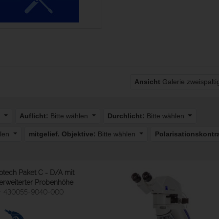
Ansicht
Galerie zweispalt
n
Auflicht:
Bitte wählen
Durchlicht:
Bitte wählen
hlen
mitgelief. Objektive:
Bitte wählen
Polarisationskontr
otech Paket C - D/A mit
erweiterter Probenhöhe
430055-9040-000