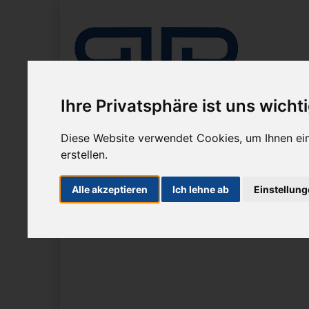
Ihre Privatsphäre ist uns wicht
Diese Website verwendet Cookies, um Ihnen ein
erstellen.
Unternehmen
Mikroskope
Mikrosko
Alle akzeptieren
Ich lehne ab
Einstellun
Sie sind hier:
Mikroskope
Aufrechte Mikroskope
Pri