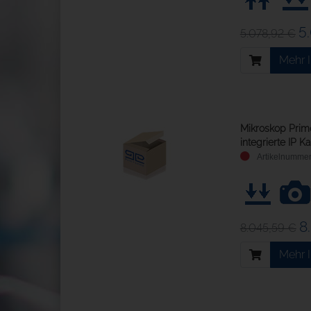
5
5.078,92 €
Mehr 
Mikroskop Primo
integrierte IP 
8
8.045,59 €
Mehr 