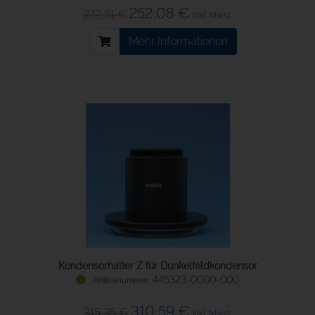
252,08 €
272,51 €
inkl. Mwst.
Mehr Informationen
Kondensorhalter Z für Dunkelfeldkondensor
445323-0000-000
310,59 €
315,35 €
inkl. Mwst.