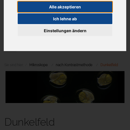
Alle akzeptieren
Ich lehne ab
Aktuelles
Einstellungen ändern
Menü
Sie sind hier:
Mikroskope
nach Kontrastmethode
Dunkelfeld
Dunkelfeld