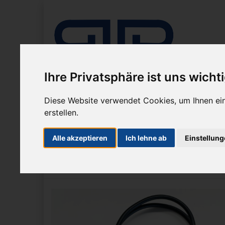
Ihre Privatsphäre ist uns wicht
Diese Website verwendet Cookies, um Ihnen ein
erstellen.
Unternehmen
Mikroskope
Mikrosko
Alle akzeptieren
Ich lehne ab
Einstellun
Sie sind hier:
Mikroskope
Stereomikroskope
Stemi 
Zur Übersicht
Artikel