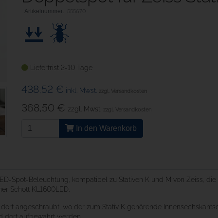
555670
Lieferfrist 2-10 Tage
438,52 €
inkl. Mwst.
zzgl. Versandkosten
368,50 €
zzgl. Mwst.
zzgl. Versandkosten
In den Warenkorb
-Spot-Beleuchtung, kompatibel zu Stativen K und M von Zeiss, die e
iner Schott KL1600LED.
s dort angeschraubt, wo der zum Stativ K gehörende Innensechskantsc
nd dort aufbewahrt werden.