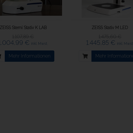
ZEISS Stemi Stativ K LAB
ZEISS Stativ M LED
1.107,89 €
1.475,60 €
1.004,99 €
1.445,85 €
inkl. Mwst.
inkl. Mwst
Mehr Informationen
Mehr Information