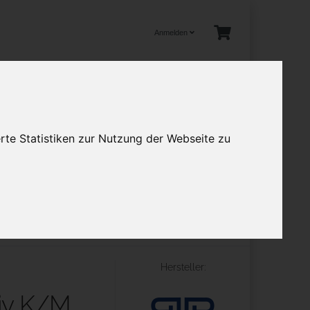
Anmelden
tuelles
rte Statistiken zur Nutzung der Webseite zu
en
Mehr
nächster Artikel
Hersteller:
tiv K/M