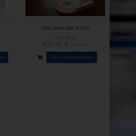
Zeiss Stemi Stativ K EDU
922,25 €
835,48 €
.
inkl. Mwst.
en
Mehr Informationen