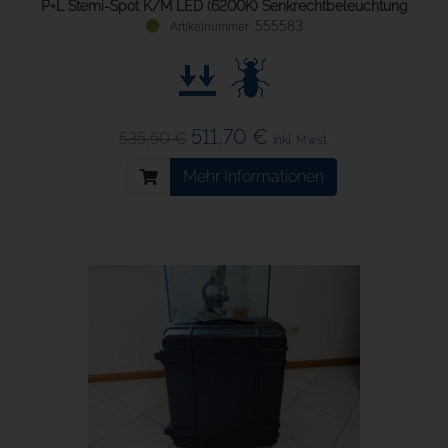
P+L Stemi-Spot K/M LED (6200K) Senkrechtbeleuchtung
555583
511,70 €
535,50 €
inkl. Mwst.
Mehr Informationen