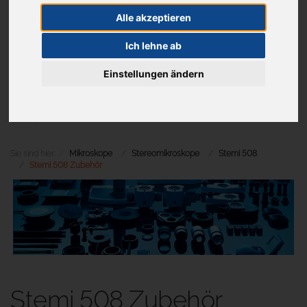
Alle akzeptieren
Ich lehne ab
Aktuelles
Einstellungen ändern
Menü
Sie sind hier:
Mikroskope
Stereomikroskope
Stemi 508
Stemi 508 Zubehör
Stemi 508 Zubehör