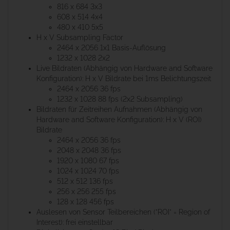
816 x 684 3x3
608 x 514 4x4
480 x 410 5x5
H x V Subsampling Factor
2464 x 2056 1x1 Basis-Auflösung
1232 x 1028 2x2
Live Bildraten (Abhängig von Hardware and Software
Konfiguration): H x V Bildrate bei 1ms Belichtungszeit
2464 x 2056 36 fps
1232 x 1028 88 fps (2x2 Subsampling)
Bildraten für Zeitreihen Aufnahmen (Abhängig von
Hardware and Software Konfiguration): H x V (ROI)
Bildrate
2464 x 2056 36 fps
2048 x 2048 36 fps
1920 x 1080 67 fps
1024 x 1024 70 fps
512 x 512 136 fps
256 x 256 255 fps
128 x 128 456 fps
Auslesen von Sensor Teilbereichen ("ROI" = Region of
Interest): frei einstellbar