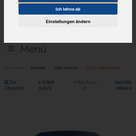
Ich lehne ab
Einstellungen ändern
Aktuelles
Menü
Sie sind hier:
Kameras
Zeiss Axiocam
ZEISS USB-Kameras
Zur
Artikel
Artikel 6 von
nächster
Übersicht
zurück
21
Artikel